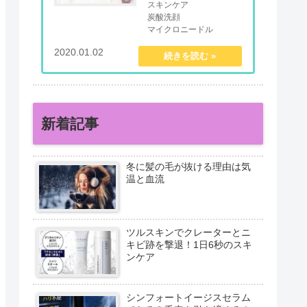
スキンケア
炭酸洗顔
マイクロニードル
オールインワンジェル
2020.01.02
mentalmindful.com
新着記事
冬に髪の毛が抜ける理由は気
温と血流
ツルスキンでクレーターとニ
キビ跡を撃退！1日6秒のスキ
ンケア
シンフォートイージスセラム