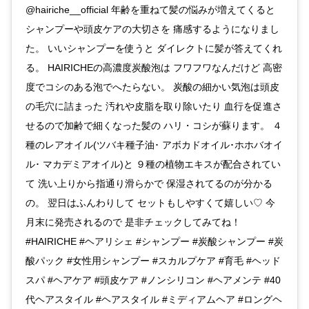
@hairiche__official 年齢を重ねて髪の悩みが増えてくると
シャンプーや頭皮ケアの大切さを 痛感するようになりまし
た。 いいシャンプーを使うと ダイレクトに髪が答えてくれ
る。 HAIRICHEの高濃度炭酸泡は フワフワなんだけど 高密
度でコシのある泡でへたらない。 炭酸の細かい気泡は頭皮
の毛穴に詰まった 汚れや皮脂を取り除いたり 血行を促進さ
せるので加齢で細くなった髪の ハリ・コシが蘇ります。 ４
種のレアオイル(ツバキ種子油･ アボカドオイル･ホホバオイ
ル･ マカデミアオイル)と ９種の植物エキスが配合されてい
て 洗い上りから指通り滑らかで 保湿されてるのが分かる
の。 翌日はふんわりして セットもしやすくて嬉しい♡ 今
月末に発売されるので 是非チェックしてみてね！
#HAIRICHE #ヘアリシェ #シャンプー #炭酸シャンプー #炭
酸パック #女性用シャンプー #スカルプケア #育毛 #ヘッド
スパ #ヘアケア #頭皮ケア #ノンシリコン #ヘアメンテ #40
代ヘアスタイル #ヘアスタイル #ミディアムヘア #ロングヘ