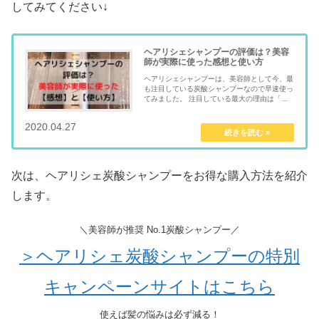
してみてください↓
ヘアリシェシャンプーの評価は？美容
師が実際に使った感想と使い方
ヘアリシェシャンプーは、美容師として今、最
も注目している炭酸シャンプーなので早速使っ
てみました。 注目している最大の理由は「炭
酸濃度が10.000ppm」だからです。 炭酸シャ
ンプーには、 抜け毛を減らす 薄毛予...
2020.04.27
mentalmindful.com
次は、ヘアリシェ炭酸シャンプーをお得な購入方法を紹介
します。
＼美容師が推奨 No.1炭酸シャンプー／
＞ヘアリシェ炭酸シャンプーの特別
キャンペーンサイトはこちら
使えば髪の悩みは必ず減る！