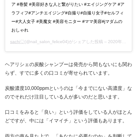
ア #巻髪 #美容好きな人と繋がりたい #エイジングケア #ア
ラフィフ#アンチエイジング#自撮り#自撮り女子#セルフィ
ー#大人女子 #美魔女 #美容モニター #ママ美容#jマダムの
おしゃれ
sachi♡
(@nail_salon_felice04)がシェアした投稿 –
2020年 3月月3日午前1時25分PST
ヘアリシェの炭酸シャンプーは発売から間もないにも関わ
らず、すでに多くの口コミが寄せられています。
炭酸濃度10,000ppmというのは「今までにない高濃度」な
のでそれだけ注目している人が多いのだと思います。
口コミをみると「良い」という評価をしている人がほとん
どですが、中には「イマイチ」という評価もあります。
両方の声を見た上で、「あなたに必要なのか」を判断して