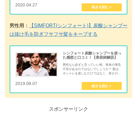
からです。 炭酸シャンプーには、 抜け毛
2020.04.27
mentalmindful.com
を減らす 薄毛予...
男性用：
【SIMFORT(シンフォート)】炭酸シャンプー
は抜け毛を防ぎフサフサ髪をキープする
シンフォート炭酸シャンプーを使っ
た感想と口コミ！【美容師解説】
男性なら必ずと言っていい程、将来の薄毛
不安があるのではないでしょうか？ 髪は
オシャレを楽しむだけではなく、若さの象
徴でもあります。 髪が薄いだけで実年齢
よりも老けて見えてしまいますし、自分に
2019.08.07
mentalmindful.com
自信を持てない原因にもなってしまいま
す...
スポンサーリンク