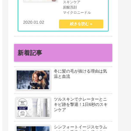
スキンケア
炭酸洗顔
マイクロニードル
オールインワンジェル
2020.01.02
mentalmindful.com
新着記事
冬に髪の毛が抜ける理由は気
温と血流
ツルスキンでクレーターとニ
キビ跡を撃退！1日6秒のスキ
ンケア
シンフォートイージスセラム