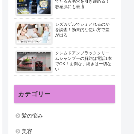
でたるみ毛穴を引き締める！
敏感肌にも最適
シズカゲルでシミとれるのか
を調査！効果的な使い方で差
が出る
クレムドアンブラッククリー
ムシャンプーの解約は電話1本
でOK！面倒な手続きは一切な
い
カテゴリー
髪の悩み
美容