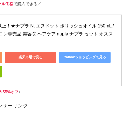
ール価格
で購入できる／
上！★ナプラ N. エヌドット ポリッシュオイル 150mL / 
ン専売品 美容院 ヘアケア napla ナプラ セット オスス
楽天市場で見る
Yahoo!ショッピングで見る
大55%オフ
♪
ンサーリンク