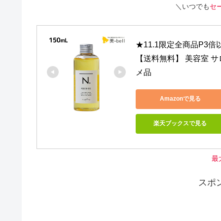
＼いつでも
セ
★11.1限定全商品P3倍以
【送料無料】 美容室 サロ
メ品
Amazonで見る
楽天ブックスで見る
最
スポ