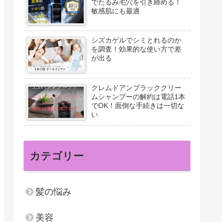
でたるみ毛穴を引き締める！
敏感肌にも最適
シズカゲルでシミとれるのか
を調査！効果的な使い方で差
が出る
クレムドアンブラッククリー
ムシャンプーの解約は電話1本
でOK！面倒な手続きは一切な
い
カテゴリー
髪の悩み
美容