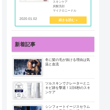
スキンケア
炭酸洗顔
マイクロニードル
オールインワンジェル
2020.01.02
mentalmindful.com
新着記事
冬に髪の毛が抜ける理由は気
温と血流
ツルスキンでクレーターとニ
キビ跡を撃退！1日6秒のスキ
ンケア
シンフォートイージスセラム