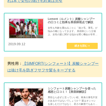
れ1本で女性の抜け毛対策は完璧
Lement（ルメント）炭酸シャンプー
の口コミと効果を美容師視点で解説
女性も年齢を重ねるごとに「抜け毛、薄毛」が
悩みの種になってきます。 美容師という立場
上、女性の髪に関する悩みを聞く機会が非常に
多いですが、年齢層が上がるにつれ多くの方が
「ボリューム」に対する悩みを抱えています。
2019.09.12
mentalmindful.com
ハリ ...
男性用：
【SIMFORT(シンフォート)】炭酸シャンプー
は抜け毛を防ぎフサフサ髪をキープする
シンフォート炭酸シャンプーを使った
感想と口コミ！【美容師解説】
男性なら必ずと言っていい程、将来の薄毛不安
があるのではないでしょうか？ 髪はオシャレ
を楽しむだけではなく、若さの象徴でもありま